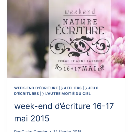
WEEK-END D'ÉCRITURE
|
} ATELIERS
|
} JEUX
D'ÉCRITURES
|
} L'AUTRE MOITIÉ DU CIEL
week-end d’écriture 16-17
mai 2015
Par
Claire Gondor
14 février 2015