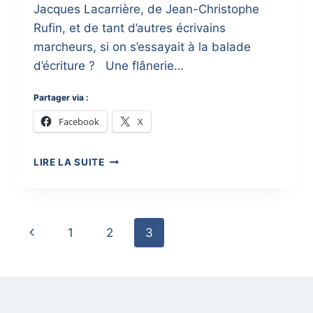
Jacques Lacarrière, de Jean-Christophe
Rufin, et de tant d’autres écrivains
marcheurs, si on s’essayait à la balade
d’écriture ? Une flânerie…
Partager via :
Facebook
X
}
LIRE LA SUITE
MOTS
EN
CHEMIN
:
Page
1
2
3
10/08
navigation