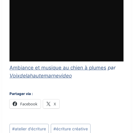
Ambiance et musique au chien à plumes
par
Voixdelahautemarnevideo
Partager via :
Facebook
X
Post
#
atelier d'écriture
#
écriture créative