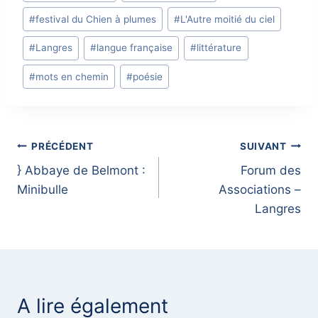
Tags:
#
festival du Chien à plumes
#
L'Autre moitié du ciel
#
Langres
#
langue française
#
littérature
#
mots en chemin
#
poésie
Navigation
PRÉCÉDENT
SUIVANT
} Abbaye de Belmont :
Forum des
de
Minibulle
Associations –
l’article
Langres
A lire également