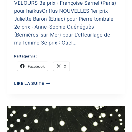
VELOURS 3e prix : Françoise Sarnel (Paris)
pour haïkusGriffus NOUVELLES 1er prix :
Juliette Baron (Etriac) pour Pierre tombale
2e prix : Anne-Sophie Guénéguès
(Bernières-sur-Mer) pour L’effeuillage de
ma femme 3e prix : Gaël…
Partager via :
Facebook
X
}
LIRE LA SUITE
CONCOURS
LITTÉRAIRE
:
LE
PALMARÈS
2014