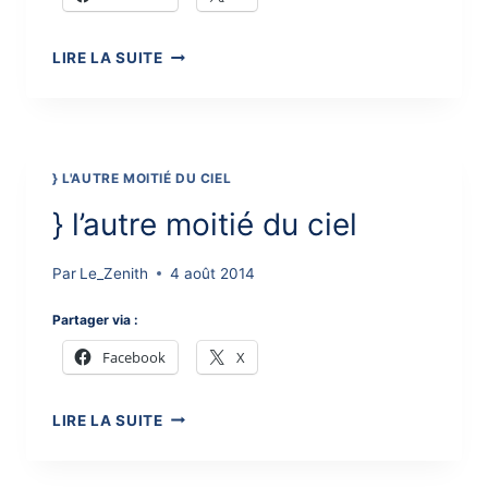
}
LIRE LA SUITE
CONCOURS
D’ÉCRITURE
2014
:
LE
} L'AUTRE MOITIÉ DU CIEL
JURY
TRAVAILLE
} l’autre moitié du ciel
Par
Le_Zenith
4 août 2014
Partager via :
Facebook
X
}
LIRE LA SUITE
L’AUTRE
MOITIÉ
DU