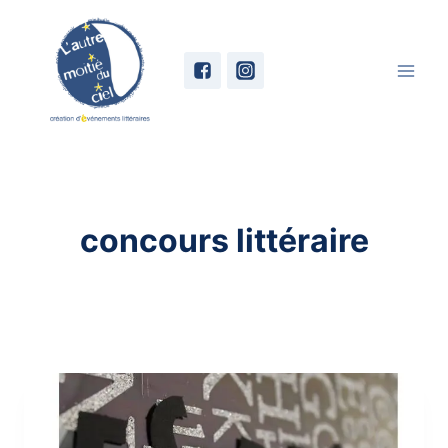
Skip
to
content
concours littéraire