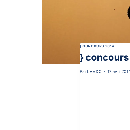
} CONCOURS 2014
} concours
Par
LAMDC
17 avril 201