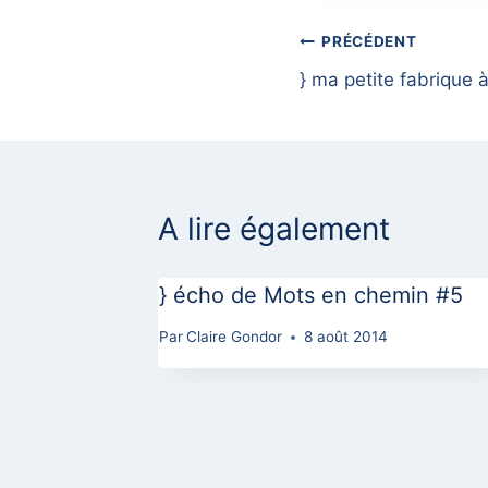
Navigation
PRÉCÉDENT
} ma petite fabrique
de
l’article
A lire également
} écho de Mots en chemin #5
Par
Claire Gondor
8 août 2014