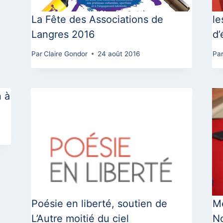
La Fête des Associations de
le
Langres 2016
d’
Par
Claire Gondor
24 août 2016
Pa
 à
Poésie en liberté, soutien de
M
L’Autre moitié du ciel
N