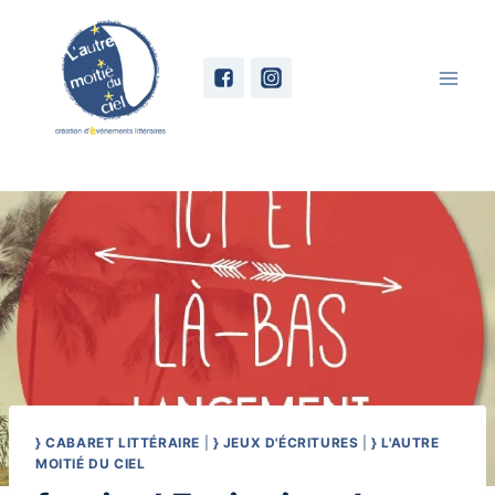
Skip
to
content
} CABARET LITTÉRAIRE
|
} JEUX D'ÉCRITURES
|
} L'AUTRE
MOITIÉ DU CIEL