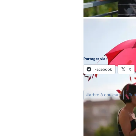
Partager via :
Facebook
X
Post
#
arbre à couleurs
#
ch
Tags:
Navigation
PRÉCÉDENT
} Ambiance et musiqu
de