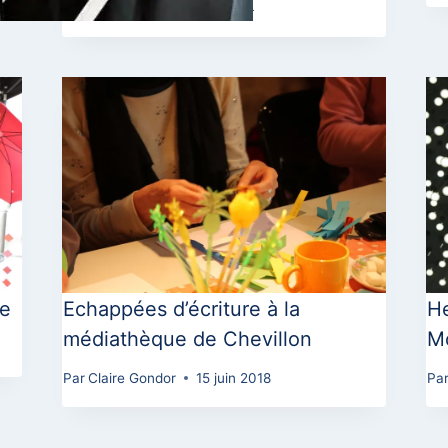
Par
Le_Zenith
24 avril 2014
re
Echappées d’écriture à la
He
médiathèque de Chevillon
Mo
Par
Claire Gondor
15 juin 2018
Pa