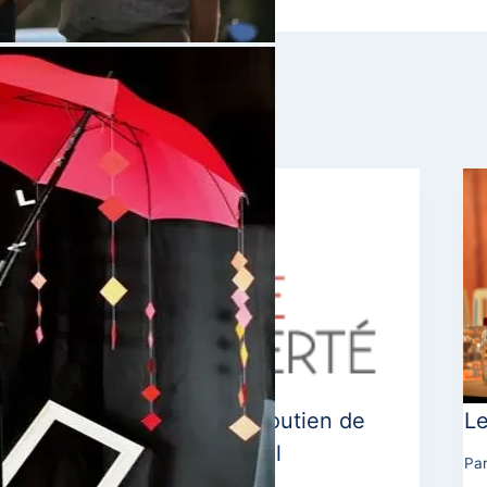
Poésie en liberté, soutien de
Le
L’Autre moitié du ciel
Pa