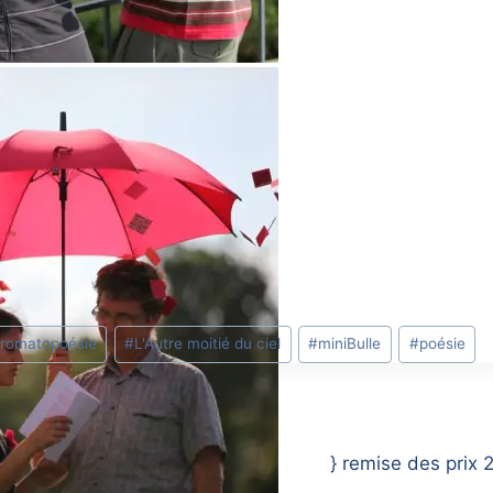
romatopoésie
#
L'Autre moitié du ciel
#
miniBulle
#
poésie
e au chien à plumes
} remise des prix