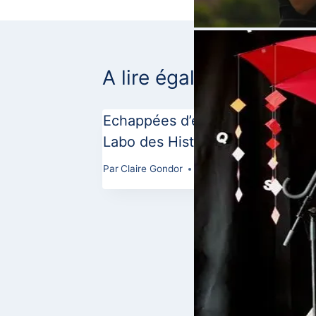
l’article
A lire également
Echappées d’écriture avec le
Labo des Histoires
Par
Claire Gondor
5 juillet 2018