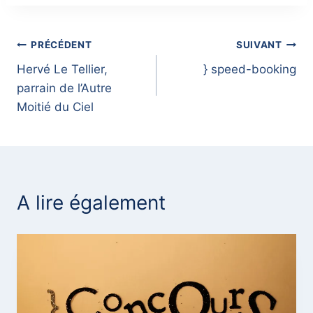
Navigation
PRÉCÉDENT
SUIVANT
Hervé Le Tellier,
} speed-booking
de
parrain de l’Autre
l’article
Moitié du Ciel
A lire également