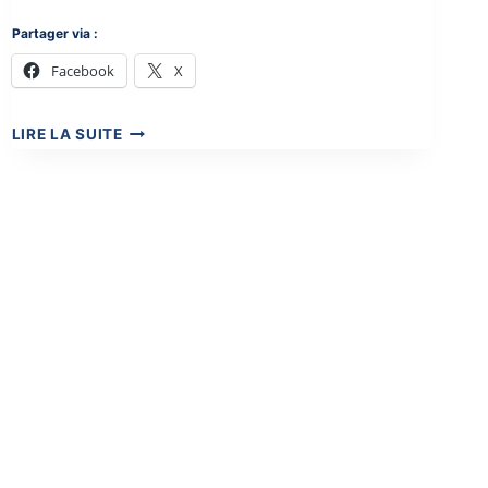
Partager via :
Facebook
X
DIMANCHE
LIRE LA SUITE
DE
LA
FRATERNITÉ
AVEC
LE
SECOURS
CATHOLIQUE