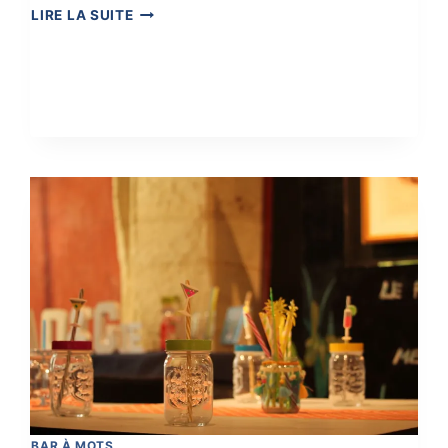
FÊTE
LIRE LA SUITE
DE
LA
CITADELLE
DE
LANGRES
BAR À MOTS