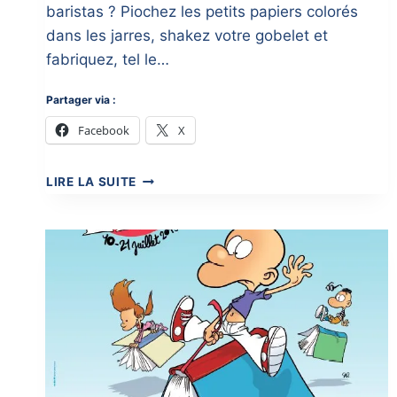
baristas ? Piochez les petits papiers colorés
dans les jarres, shakez votre gobelet et
fabriquez, tel le…
Partager via :
Facebook
X
SALON
LIRE LA SUITE
DU
LIVRE
DE
CHAUMONT
2019