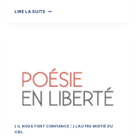
}
LIRE LA SUITE
L’ARBRE
À
COULEURS
DE
MINIBULLE
} IL NOUS FONT CONFIANCE
|
} L'AUTRE MOITIÉ DU
CIEL