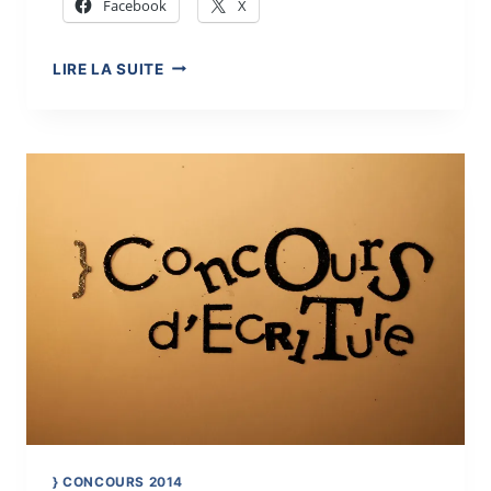
Facebook
X
POÉSIE
LIRE LA SUITE
EN
LIBERTÉ,
SOUTIEN
DE
L’AUTRE
MOITIÉ
DU
CIEL
} CONCOURS 2014