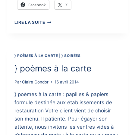
Facebook
X
HERVÉ
LIRE LA SUITE
LE
TELLIER,
PARRAIN
DE
L’AUTRE
} POÈMES À LA CARTE
|
} SOIRÉES
MOITIÉ
DU
} poèmes à la carte
CIEL
Par
Claire Gondor
16 avril 2014
} poèmes à la carte : papilles & papiers
formule destinée aux établissements de
restauration Votre client vient de choisir
son menu. Il patiente. Pour égayer son
attente, nous invitons les ventres vides à
s’abreuver de mots : à la carte ou au menu,