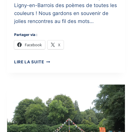
Ligny-en-Barrois des poèmes de toutes les
couleurs ! Nous gardons en souvenir de
jolies rencontres au fil des mots…
Partager via :
Facebook
X
PARTIR-
LIRE LA SUITE
EN-
LIVRES
À
LIGNY-
EN-
BARROIS
2018