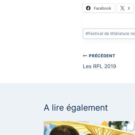
Facebook
X
Post
#
Festival de littérature 
Tags:
Navigation
PRÉCÉDENT
Les RPL 2019
de
l’article
A lire également