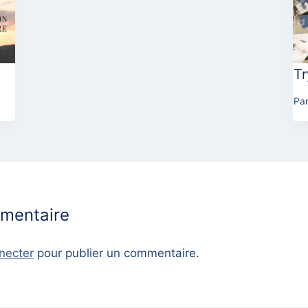
T
Pa
mmentaire
necter
pour publier un commentaire.