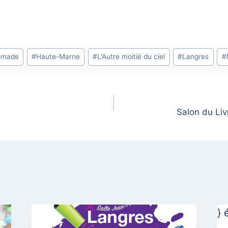
nomade
#
Haute-Marne
#
L'Autre moitié du ciel
#
Langres
#
Salon du Li
}