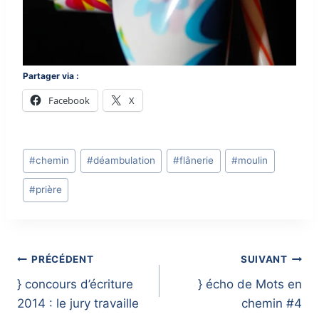
Partager via :
Facebook
X
Post
#
chemin
#
déambulation
#
flânerie
#
moulin
Tags:
#
prière
Navigation
PRÉCÉDENT
SUIVANT
} concours d’écriture
} écho de Mots en
de
2014 : le jury travaille
chemin #4