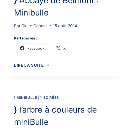
} Abbaye de Belmont :
Minibulle
Par
Claire Gondor
15 août 2014
Partager via :
Facebook
X
}
LIRE LA SUITE
ABBAYE
DE
BELMONT
:
MINIBULLE
} MINIBULLE
|
} SOIRÉES
} l’arbre à couleurs de
miniBulle