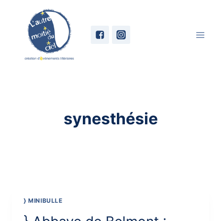
Skip
to
content
synesthésie
} MINIBULLE