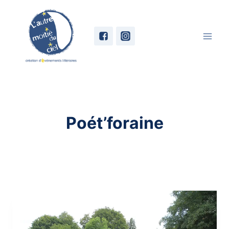
Skip
to
content
Poét’foraine