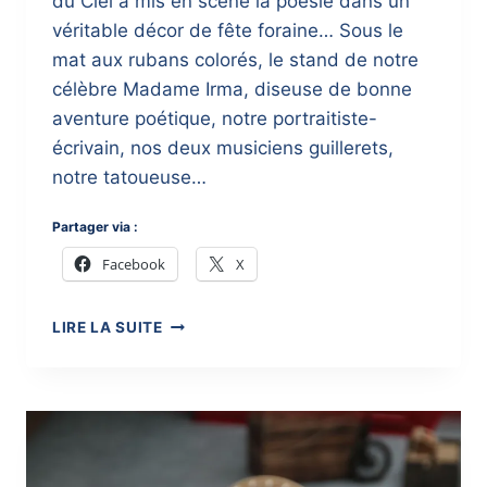
du Ciel a mis en scène la poésie dans un
véritable décor de fête foraine… Sous le
mat aux rubans colorés, le stand de notre
célèbre Madame Irma, diseuse de bonne
aventure poétique, notre portraitiste-
écrivain, nos deux musiciens guillerets,
notre tatoueuse…
Partager via :
Facebook
X
PARTIR-
LIRE LA SUITE
EN-
LIVRES
À
BAR-
LE-
DUC
2018