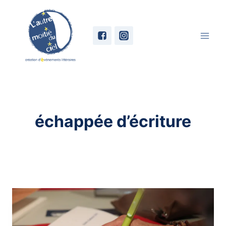
Skip
to
content
échappée d’écriture