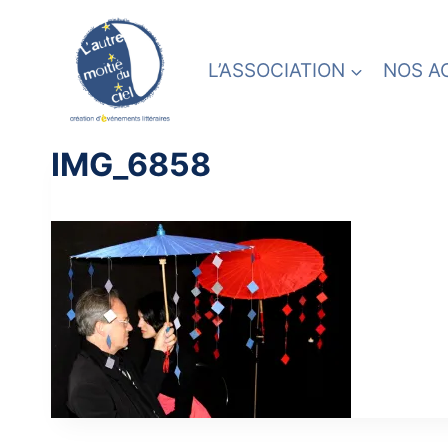
Skip
to
content
L’ASSOCIATION
NOS A
IMG_6858