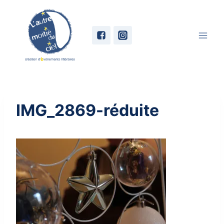
Skip
to
content
IMG_2869-réduite