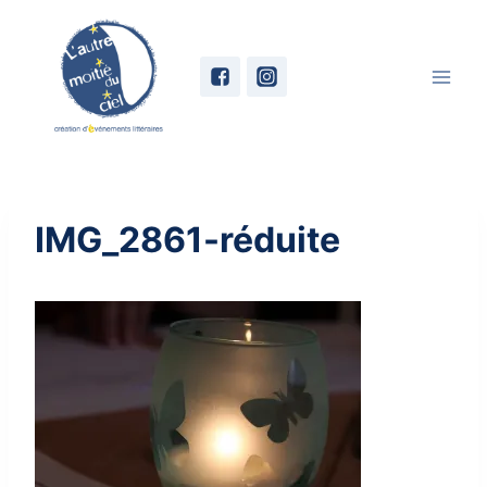
Skip
to
content
IMG_2861-réduite